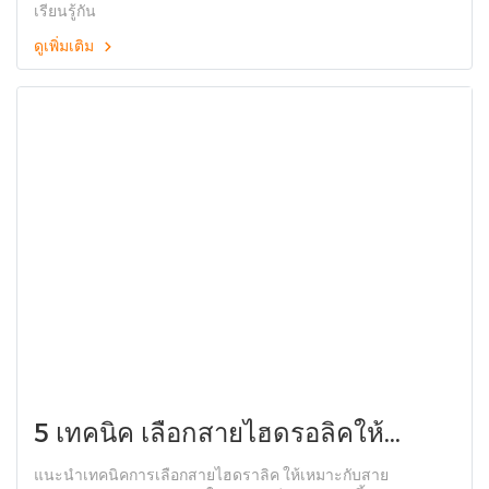
เรียนรู้กัน
ดูเพิ่มเติม
5 เทคนิค เลือกสายไฮดรอลิคให้
เหมาะสม สำหรับสายอุตสาหกรรม
แนะนำเทคนิคการเลือกสายไฮดราลิค ให้เหมาะกับสาย