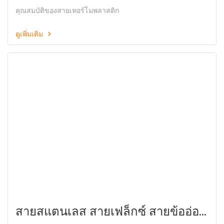
งานลักษณะใด
คุณสมบัติของสายเทอร์โมพลาสติก
ดูเพิ่มเติม
สายสแตนเลส สายเฟล็กซ์ สายข้ออ่อน