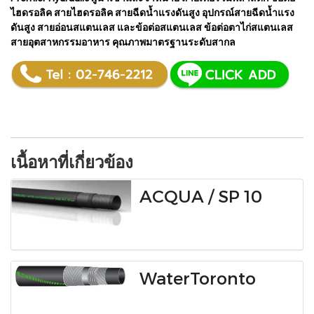
ไฮดรอลิค สายไฮดรอลิค สายฉีดน้ำแรงดันสูง อุปกรณ์สายฉีดน้ำแรง
ดันสูง สายอ่อนสแตนเลส และข้อต่อสแตนเลส ข้อต่อตาไก่สแตนเลส
สายอุตสาหกรรมอาหาร คุณภาพมาตรฐานระดับสากล
เนื้อหาที่เกี่ยวข้อง
ACQUA / SP 10
WaterToronto