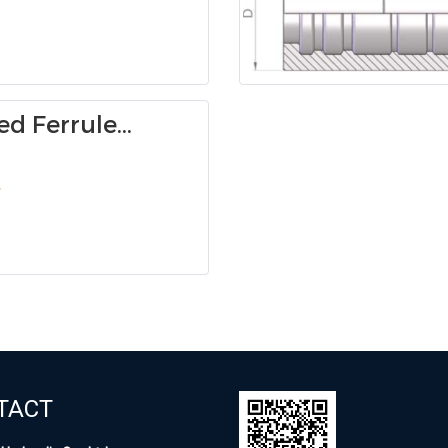
d Ferrule
e) 00S4
TACT