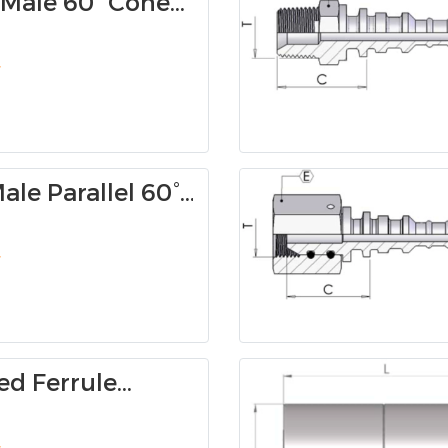
Male 60° Cone
Y
ale Parallel 60°
 0350W
d Ferrule
e) 00Y6