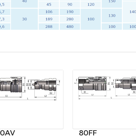
80AV
80FF