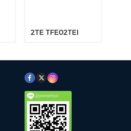
2TE TFE02TEI
@premierhyd