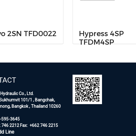
o 2SN TFD0022
Hypress 4SP
TFDM4SP
TACT
Hydraulic Co., Ltd.
Sukhumvit 101/1 , Bangchak,
nong, Bangkok , Thailand 10260
5-595-3645
2 746 2212
Fax:
+662 746 2215
dd Line