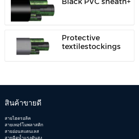
Black PVC sheath+
Protective
textilestockings
สินค้าขายดี
สายไฮดรอลิค
สายเทอร์โมพลาสติก
สายอ่อนสแตนเลส
สายฉีดน้ำแรงดันสูง