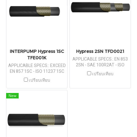
INTERPUMP Hypress 1SC
Hypress 2SN TFD0021
TFE001K
APPLICABLE SPECS.: EN 853
2SN - SAE 100R2AT - ISO
APPLICABLE SPECS.: EXCEED
1436
EN 857 1SC - ISO 11237 1SC
เปรียบเทียบ
เปรียบเทียบ
New